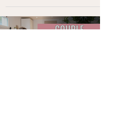
Load video
myriam09692
28 juil. 2024
3 min de lecture
Les 5 signes qu'il n'y a
plus d'amour dans la
relation